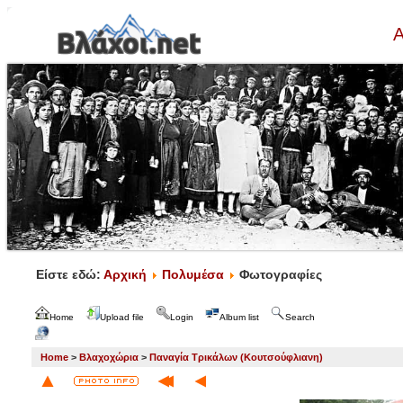
Α
Είστε εδώ:
Αρχική
Πολυμέσα
Φωτογραφίες
Home
Upload file
Login
Album list
Search
Home
>
Βλαχοχώρια
>
Παναγία Τρικάλων (Κουτσούφλιανη)