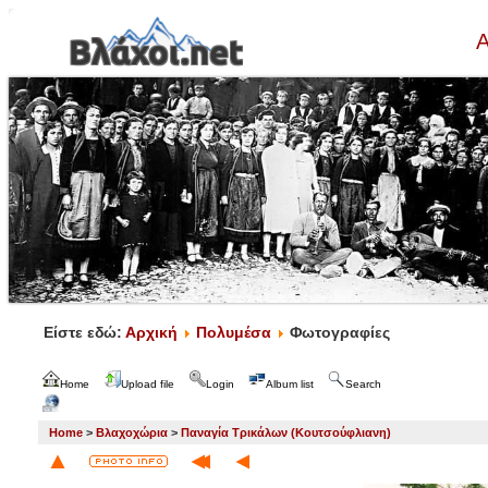
Α
Είστε εδώ:
Αρχική
Πολυμέσα
Φωτογραφίες
Home
Upload file
Login
Album list
Search
Home
>
Βλαχοχώρια
>
Παναγία Τρικάλων (Κουτσούφλιανη)