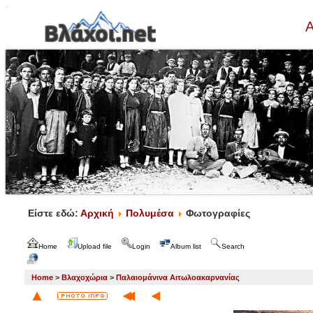
Α
Είστε εδώ:
Αρχική
Πολυμέσα
Φωτογραφίες
Home
Upload file
Login
Album list
Search
Home
>
Βλαχοχώρια
>
Παλαιομάνινα Αιτωλοακαρνανίας