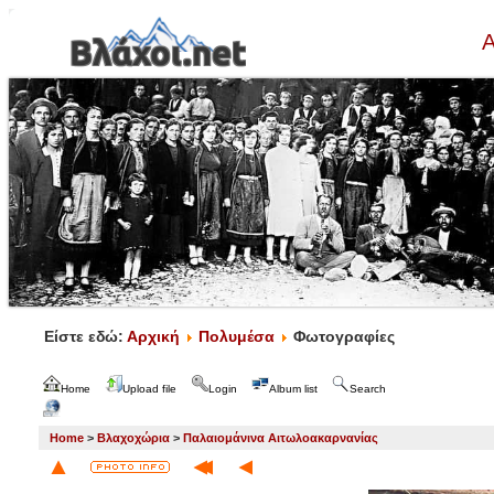
Α
Είστε εδώ:
Αρχική
Πολυμέσα
Φωτογραφίες
Home
Upload file
Login
Album list
Search
Home
>
Βλαχοχώρια
>
Παλαιομάνινα Αιτωλοακαρνανίας