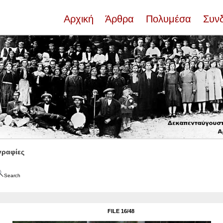
Αρχική
Άρθρα
Πολυμέσα
Συν
ραφίες
Search
FILE 16/48