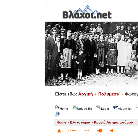
Είστε εδώ:
Αρχική
Πολυμέσα
Φωτογ
Home
Upload file
Login
Album list
Home
>
Βλαχοχώρια
>
Κρανιά Ασπροποτάμου