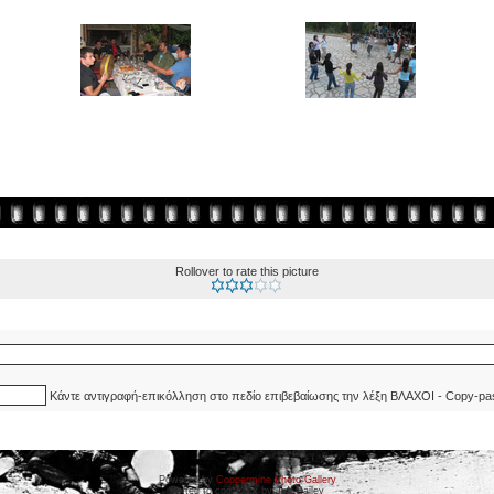
Rollover to rate this picture
Κάντε αντιγραφή-επικόλληση στο πεδίο επιβεβαίωσης την λέξη ΒΛΑΧΟΙ - Copy-pa
Powered by
Coppermine Photo Gallery
Ported to cpg 1.5.x by Jeff Bailey