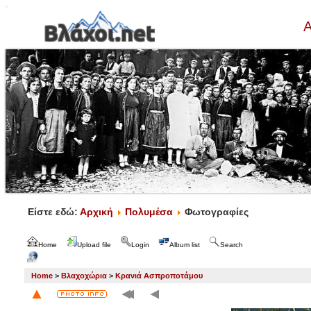
Α
Είστε εδώ:
Αρχική
Πολυμέσα
Φωτογραφίες
Home
Upload file
Login
Album list
Search
Home
>
Βλαχοχώρια
>
Κρανιά Ασπροποτάμου