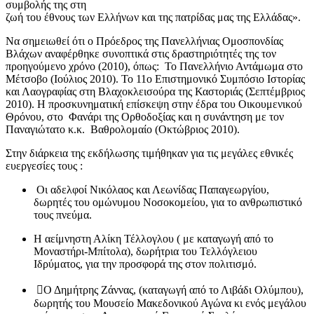
συμβολής της στη
ζωή του έθνους των Ελλήνων και της πατρίδας μας της Ελλάδας».
Να σημειωθεί ότι ο Πρόεδρος της Πανελλήνιας Ομοσπονδίας
Βλάχων αναφέρθηκε συνοπτικά στις δραστηριότητές της τον
προηγούμενο χρόνο (2010), όπως: Το Πανελλήνιο Αντάμωμα στο
Μέτσοβο (Ιούλιος 2010). Το 11ο Επιστημονικό Συμπόσιο Ιστορίας
και Λαογραφίας στη Βλαχοκλεισούρα της Καστοριάς (Σεπτέμβριος
2010). Η προσκυνηματική επίσκεψη στην έδρα του Οικουμενικού
Θρόνου, στο Φανάρι της Ορθοδοξίας και η συνάντηση με τον
Παναγιώτατο κ.κ. Βαθρολομαίο (Οκτώβριος 2010).
Στην διάρκεια της εκδήλωσης τιμήθηκαν για τις μεγάλες εθνικές
ευεργεσίες τους :
Οι αδελφοί Νικόλαος και Λεωνίδας Παπαγεωργίου,
δωρητές του ομώνυμου Νοσοκομείου, για το ανθρωπιστικό
τους πνεύμα.
Η αείμνηστη Αλίκη Τέλλογλου ( με καταγωγή από το
Μοναστήρι-Μπίτολα), δωρήτρια του Τελλόγλειου
Ιδρύματος, για την προσφορά της στον πολιτισμό.
Ο Δημήτρης Ζάννας, (καταγωγή από το Λιβάδι Ολύμπου),
δωρητής του Μουσείο Μακεδονικού Αγώνα κι ενός μεγάλου