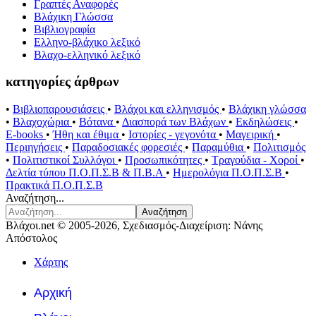
Γραπτές Αναφορές
Βλάχικη Γλώσσα
Βιβλιογραφία
Ελληνο-βλάχικο λεξικό
Βλαχο-ελληνικό λεξικό
κατηγορίες άρθρων
•
Βιβλιοπαρουσιάσεις
•
Βλάχοι και ελληνισμός
•
Βλάχικη γλώσσα
•
Βλαχοχώρια
•
Βότανα
•
Διασπορά των Βλάχων
•
Εκδηλώσεις
•
E-books
•
Ήθη και έθιμα
•
Ιστορίες - γεγονότα
•
Μαγειρική
•
Περιηγήσεις
•
Παραδοσιακές φορεσιές
•
Παραμύθια
•
Πολιτισμός
•
Πολιτιστικοί Συλλόγοι
•
Προσωπικότητες
•
Τραγούδια - Χοροί
•
Δελτία τύπου Π.Ο.Π.Σ.Β & Π.Β.Α
•
Ημερολόγια Π.Ο.Π.Σ.Β
•
Πρακτικά Π.Ο.Π.Σ.Β
Αναζήτηση...
Αναζήτηση
Βλάχοι.net © 2005-2026, Σχεδιασμός-Διαχείριση: Νάνης
Απόστολος
Χάρτης
Αρχική