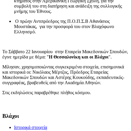
κτήματος στην Αμερικανική Γεωργική Σχολή, για την
συμβολή του στη διατήρηση και ανάδειξη της συλλογικής
μνήμης του Έθνους.
Ο πρώην Αντιπρόεδρος της Π.Ο.Π.Σ.Β Αθανάσιος
Μουστάκας, για την προσφορά του στον Βλαχόφωνο
Ελληνισμό.
Το Σάββατο 22 Ιανουαρίου στην Εταιρεία Μακεδονικών Σπουδών,
έγινε ημερίδα με θέμα: "
Η Θεσσαλονίκη και οι Βλάχοι
".
Μίλησαν, χρησιμοποιώντας συγκεκριμένα στοιχεία, επισημονικά
και ιστορικά οι: Νικόλαος Μέρτζος, Πρόεδρος Εταιρείας
Μακεδονικών Σπουδών και Αστέρης Κουκούδης, εκπαιδευτικός-
συγγραφέας, βραβευθείς από την Ακαδημία Αθηνών.
Στις εκδηλώσεις παραβρέθηκε πλήθος κόσμου.
Βλάχοι
Ιστορικά στοιχεία