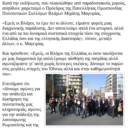
Κατά την εκδήλωση, που πλαισιώθηκε από παραδοσιακούς χορούς,
απηύθυνε χαιρετισμό ο Πρόεδρος της Πανελλήνιας Ομοσπονδίας
Πολιτιστικών Συλλόγων Βλάχων Μιχάλης Μαγειρίας.
«Εμείς οι Βλάχοι, το έχω πει κι άλλοτε, είμαστε φορείς μιας
διαχρονικής παράδοσης. Δεν αποτελούμε απλά ένα ιστορικό, αλλά
ένα από τα πιο δυναμικά συστατικά στοιχεία τόσο της σύγχρονης
Ελλάδας όσο και της ελληνικής Διασποράς», τόνισε, μεταξύ
άλλων, ο κ. Μαγειρίας.
Και πρόσθεσε: «Εμείς, οι Βλάχοι της Ελλάδας κι όσοι ταυτίζονται
με μας διαχρονικά όχι απλά έχουμε αίσθηση της πατρίδας αλλά
αγωνιζόμαστε γι’ αυτή χωρίς δεύτερες σκέψεις. Δίνουμε το παρών
στις μεγάλες στιγμές του Έθνους αλλά και στην καθημερινότητά
του».
Επεσήμανε ότι
«δίνουμε αγώνες για
την ανάδειξη και
διατήρηση της
πολιτιστικής μας
κληρονομιάς, αγώνες
για την ανάδειξη της
λατινόφωνης
Ρωμιοσύνης και της