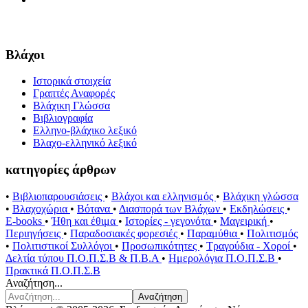
Βλάχοι
Ιστορικά στοιχεία
Γραπτές Αναφορές
Βλάχικη Γλώσσα
Βιβλιογραφία
Ελληνο-βλάχικο λεξικό
Βλαχο-ελληνικό λεξικό
κατηγορίες άρθρων
•
Βιβλιοπαρουσιάσεις
•
Βλάχοι και ελληνισμός
•
Βλάχικη γλώσσα
•
Βλαχοχώρια
•
Βότανα
•
Διασπορά των Βλάχων
•
Εκδηλώσεις
•
E-books
•
Ήθη και έθιμα
•
Ιστορίες - γεγονότα
•
Μαγειρική
•
Περιηγήσεις
•
Παραδοσιακές φορεσιές
•
Παραμύθια
•
Πολιτισμός
•
Πολιτιστικοί Συλλόγοι
•
Προσωπικότητες
•
Τραγούδια - Χοροί
•
Δελτία τύπου Π.Ο.Π.Σ.Β & Π.Β.Α
•
Ημερολόγια Π.Ο.Π.Σ.Β
•
Πρακτικά Π.Ο.Π.Σ.Β
Αναζήτηση...
Αναζήτηση