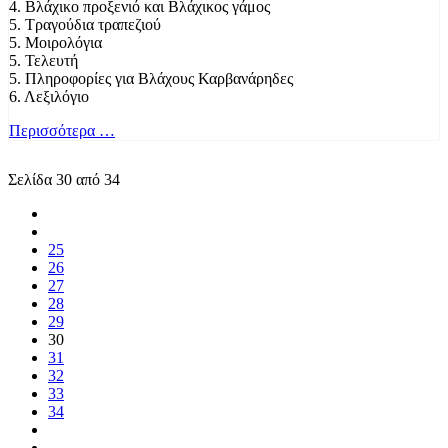
4. Βλάχικο προξενιό και Βλάχικος γάμος
5. Τραγούδια τραπεζιού
5. Μοιρολόγια
5. Τελευτή
5. Πληροφορίες για Βλάχους Καρβανάρηδες
6. Λεξιλόγιο
Περισσότερα …
Σελίδα 30 από 34
25
26
27
28
29
30
31
32
33
34