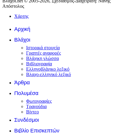
Βλάχοι.net © 2005-2026, Σχεδιασμός-Διαχείριση: Νάνης
Απόστολος
Χάρτης
Αρχική
Βλάχοι
Ιστορικά στοιχεία
Γραπτές αναφορές
Βλάχικη γλώσσα
Βιβλιογραφία
Ελληνοβλάχικο λεξικό
Βλαχο-ελληνικό λεξικό
Άρθρα
Πολυμέσα
Φωτογραφίες
Τραγούδια
Βίντεο
Συνδέσμοι
Βιβλίο Επισκεπτών