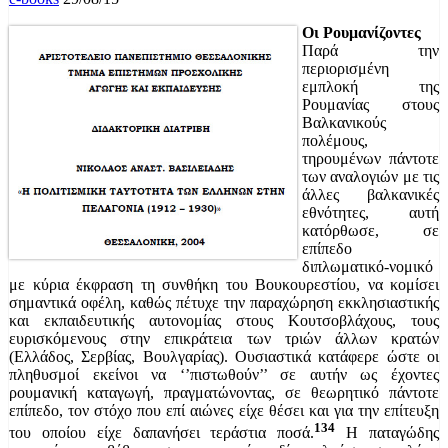
Οι Ρουμανίζοντες
Παρά την
περιορισμένη
εμπλοκή της
Ρουμανίας στους
Βαλκανικούς
πολέμους,
τηρουμένων πάντοτε
των αναλογιών με τις
άλλες βαλκανικές
εθνότητες, αυτή
κατόρθωσε, σε
επίπεδο
διπλωματικό-νομικό
με κύρια έκφραση τη συνθήκη του Βουκουρεστίου, να κομίσει
σημαντικά οφέλη, καθώς πέτυχε την παραχώρηση εκκλησιαστικής
και εκπαιδευτικής αυτονομίας στους Κουτσοβλάχους, τους
ευρισκόμενους στην επικράτεια των τριών άλλων κρατών
(Ελλάδος, Σερβίας, Βουλγαρίας). Ουσιαστικά κατάφερε ώστε οι
πληθυσμοί εκείνοι να ‘’πιστωθούν’’ σε αυτήν ως έχοντες
ρουμανική καταγωγή, πραγματώνοντας, σε θεωρητικό πάντοτε
επίπεδο, τον στόχο που επί αιώνες είχε θέσει και για την επίτευξη
134
του οποίου είχε δαπανήσει τεράστια ποσά.
Η παταγώδης