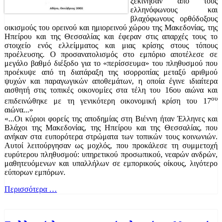
ξεκίνησαν από τους
ελληνόφωνους και
βλαχόφωνους ορθόδοξους
οικισμούς του ορεινού και ημιορεινού χώρου της Μακεδονίας, της
Ηπείρου και της Θεσσαλίας και έφεραν στις απαρχές τους το
στοιχείο ενός ελλείμματος και μιας κρίσης στους τόπους
προέλευσης. Ο προσανατολισμός στο εμπόριο αποτέλεσε σε
μεγάλο βαθμό διέξοδο για το «περίσσευμα» του πληθυσμού που
προέκυψε από τη διατάραξη της ισορροπίας μεταξύ αριθμού
ψυχών και παραγωγικών αποθεμάτων, η οποία έγινε ιδιαίτερα
αισθητή στις τοπικές οικονομίες στα τέλη του 16ου αιώνα και
ου
επιδεινώθηκε με τη γενικότερη οικονομική κρίση του 17
αιώνα...»
«...Οι κύριοι φορείς της αποδημίας στη Βιέννη ήταν Έλληνες και
Βλάχοι της Μακεδονίας, της Ηπείρου και της Θεσσαλίας, που
ανήκαν στα ευπορότερα στρώματα των τοπικών τους κοινωνιών.
Αυτοί λειτούργησαν ως μοχλός, που προκάλεσε τη συμμετοχή
ευρύτερου πληθυσμού: υπηρετικού προσωπικού, νεαρών ανδρών,
μαθητευόμενων και υπαλλήλων σε εμπορικούς οίκους, λιγότερο
εύπορων εμπόρων.
Περισσότερα …