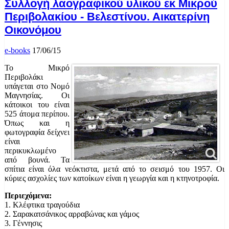
Συλλογή λαογραφικού υλικού εκ Μικρού
Περιβολακίου - Βελεστίνου. Αικατερίνη
Οικονόμου
e-books
17/06/15
Το Μικρό
Περιβολάκι
υπάγεται στο Νομό
Μαγνησίας. Οι
κάτοικοι του είναι
525 άτομα περίπου.
Όπως και η
φωτογραφία δείχνει
είναι
περικυκλωμένο
από βουνά. Τα
σπίτια είναι όλα νεόκτιστα, μετά από το σεισμό του 1957. Οι
κύριες ασχολίες των κατοίκων είναι η γεωργία και η κτηνοτροφία.
Περιεχόμενα:
1. Κλέφτικα τραγούδια
2. Σαρακατσάνικος αρραβώνας και γάμος
3. Γέννησις