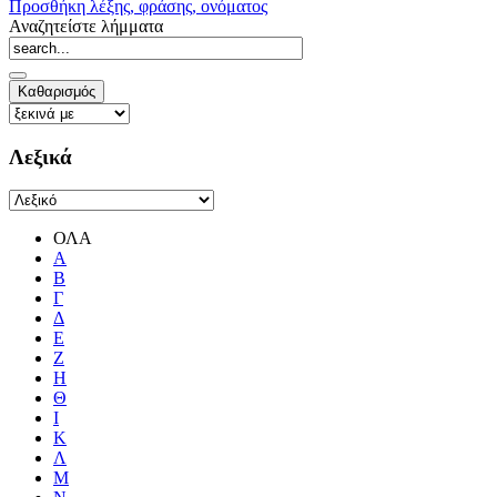
Προσθήκη λέξης, φράσης, ονόματος
Αναζητείστε λήμματα
Λεξικά
ΟΛΑ
Α
Β
Γ
Δ
Ε
Ζ
Η
Θ
Ι
Κ
Λ
Μ