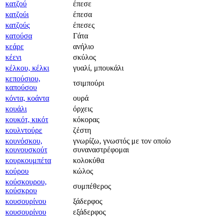
κατζού
έπεσε
κατζούι
έπεσα
κατζούς
έπεσες
κατούσα
Γάτα
κεάρε
ανήλιο
κέενι
σκύλος
κέλκου, κέλκι
γυαλί, μπουκάλι
κεπούσιου,
τσιμπούρι
καπούσου
κόντα, κοάντα
ουρά
κουάλι
όρχεις
κουκότ, κικότ
κόκορας
κουλντούρε
ζέστη
κουνόσκου,
γνωρίζω, γνωστός με τον οποίο
κουνουσκούτ
συναναστρέφομαι
κουρκουμπέτα
κολοκύθα
κούρου
κώλος
κούσκουρου,
συμπέθερος
κούσκρου
κουσουρίνου
ξάδερφος
κουσουρίνου
εξάδερφος