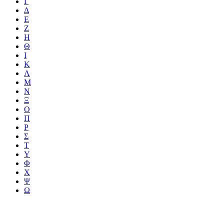
Γ
Δ
Ε
Ζ
Η
Θ
Ι
Κ
Λ
Μ
Ν
Ξ
Ο
Π
Ρ
Σ
Τ
Υ
Φ
Χ
Ψ
Ω