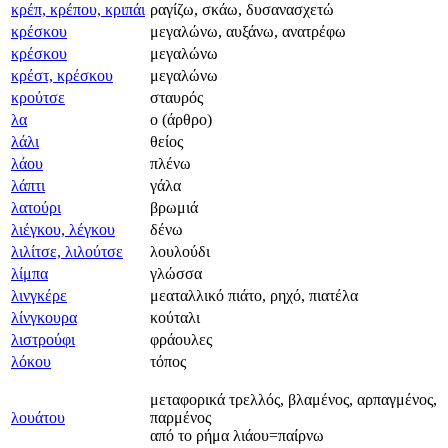
κρέπ, κρέπου, κριπάι
ραγίζω, σκάω, δυσανασχετώ
κρέσκου
μεγαλώνω, αυξάνω, ανατρέφω
κρέσκου
μεγαλώνω
κρέστ, κρέσκου
μεγαλώνω
κρούτσε
σταυρός
λα
ο (άρθρο)
λάλι
θείος
λάου
πλένω
λάπτι
γάλα
λατούρι
βρωμιά
λιέγκου, λέγκου
δένω
λιλίτσε, λιλούτσε
λουλούδι
λίμπα
γλώσσα
λινγκέρε
μεαταλλικό πιάτο, ρηχό, πιατέλα
λίνγκουρα
κούταλι
λιστρούφι
φράουλες
λόκου
τόπος
μεταφορικά τρελλός, βλαμένος, αρπαγμένος,
λουάτου
παρμένος
από το ρήμα λιάου=παίρνω