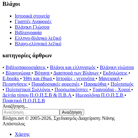
Βλάχοι
Ιστορικά στοιχεία
Γραπτές Αναφορές
Βλάχικη Γλώσσα
Βιβλιογραφία
Ελληνο-βλάχικο λεξικό
Βλαχο-ελληνικό λεξικό
κατηγορίες άρθρων
•
Βιβλιοπαρουσιάσεις
•
Βλάχοι και ελληνισμός
•
Βλάχικη γλώσσα
•
Βλαχοχώρια
•
Βότανα
•
Διασπορά των Βλάχων
•
Εκδηλώσεις
•
E-books
•
Ήθη και έθιμα
•
Ιστορίες - γεγονότα
•
Μαγειρική
•
Περιηγήσεις
•
Παραδοσιακές φορεσιές
•
Παραμύθια
•
Πολιτισμός
•
Πολιτιστικοί Συλλόγοι
•
Προσωπικότητες
•
Τραγούδια - Χοροί
•
Δελτία τύπου Π.Ο.Π.Σ.Β & Π.Β.Α
•
Ημερολόγια Π.Ο.Π.Σ.Β
•
Πρακτικά Π.Ο.Π.Σ.Β
Αναζήτηση...
Αναζήτηση
Βλάχοι.net © 2005-2026, Σχεδιασμός-Διαχείριση: Νάνης
Απόστολος
Χάρτης