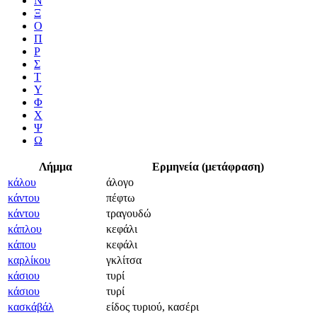
Ν
Ξ
Ο
Π
Ρ
Σ
Τ
Υ
Φ
Χ
Ψ
Ω
Λήμμα
Ερμηνεία (μετάφραση)
κάλου
άλογο
κάντου
πέφτω
κάντου
τραγουδώ
κάπλου
κεφάλι
κάπου
κεφάλι
καρλίκου
γκλίτσα
κάσιου
τυρί
κάσιου
τυρί
κασκάβάλ
είδος τυριού, κασέρι