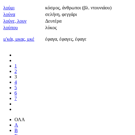
λούμι
κόσμος, άνθρωποι (βλ. ντουνιάου)
λούνα
σελήνη, φεγγάρι
λούνε, λουν
Δευτέρα
λούπου
λύκος
μ'κάι, μκας, μκέ
έφαγα, έφαγες, έφαγε
1
2
3
4
5
6
7
ΟΛΑ
Α
Β