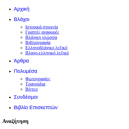
Αρχική
Βλάχοι
Ιστορικά στοιχεία
Γραπτές αναφορές
Βλάχικη γλώσσα
Βιβλιογραφία
Ελληνοβλάχικο λεξικό
Βλαχο-ελληνικό λεξικό
Άρθρα
Πολυμέσα
Φωτογραφίες
Τραγούδια
Βίντεο
Συνδέσμοι
Βιβλίο Επισκεπτών
Αναζήτηση