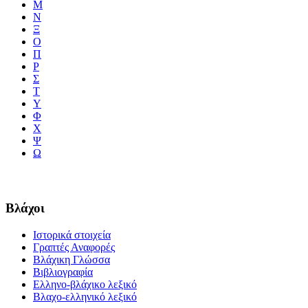
Μ
Ν
Ξ
Ο
Π
Ρ
Σ
Τ
Υ
Φ
Χ
Ψ
Ω
Βλάχοι
Ιστορικά στοιχεία
Γραπτές Αναφορές
Βλάχικη Γλώσσα
Βιβλιογραφία
Ελληνο-βλάχικο λεξικό
Βλαχο-ελληνικό λεξικό