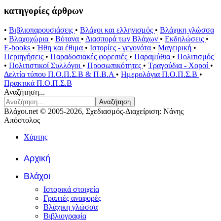
κατηγορίες άρθρων
•
Βιβλιοπαρουσιάσεις
•
Βλάχοι και ελληνισμός
•
Βλάχικη γλώσσα
•
Βλαχοχώρια
•
Βότανα
•
Διασπορά των Βλάχων
•
Εκδηλώσεις
•
E-books
•
Ήθη και έθιμα
•
Ιστορίες - γεγονότα
•
Μαγειρική
•
Περιηγήσεις
•
Παραδοσιακές φορεσιές
•
Παραμύθια
•
Πολιτισμός
•
Πολιτιστικοί Συλλόγοι
•
Προσωπικότητες
•
Τραγούδια - Χοροί
•
Δελτία τύπου Π.Ο.Π.Σ.Β & Π.Β.Α
•
Ημερολόγια Π.Ο.Π.Σ.Β
•
Πρακτικά Π.Ο.Π.Σ.Β
Αναζήτηση...
Αναζήτηση
Βλάχοι.net © 2005-2026, Σχεδιασμός-Διαχείριση: Νάνης
Απόστολος
Χάρτης
Αρχική
Βλάχοι
Ιστορικά στοιχεία
Γραπτές αναφορές
Βλάχικη γλώσσα
Βιβλιογραφία