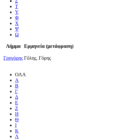
Σ
Τ
Υ
Φ
Χ
Ψ
Ω
Λήμμα
Ερμηνεία (μετάφραση)
Γρηγόρης
Γόλης, Γόρης
ΟΛΑ
Α
Β
Γ
Δ
Ε
Ζ
Η
Θ
Ι
Κ
Λ