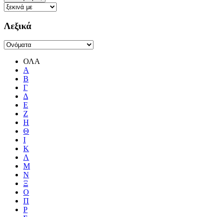
Λεξικά
ΟΛΑ
Α
Β
Γ
Δ
Ε
Ζ
Η
Θ
Ι
Κ
Λ
Μ
Ν
Ξ
Ο
Π
Ρ