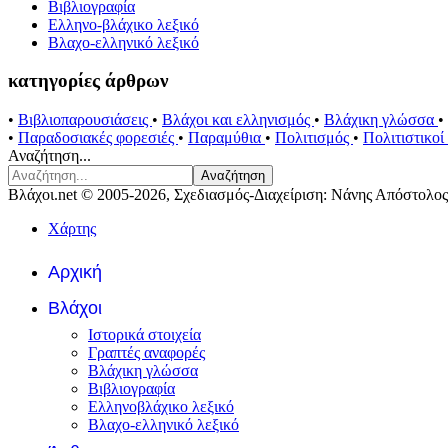
Βιβλιογραφία
Ελληνο-βλάχικο λεξικό
Βλαχο-ελληνικό λεξικό
κατηγορίες άρθρων
•
Βιβλιοπαρουσιάσεις
•
Βλάχοι και ελληνισμός
•
Βλάχικη γλώσσα
•
•
Παραδοσιακές φορεσιές
•
Παραμύθια
•
Πολιτισμός
•
Πολιτιστικο
Αναζήτηση...
Αναζήτηση
Βλάχοι.net © 2005-2026, Σχεδιασμός-Διαχείριση: Νάνης Απόστολος
Χάρτης
Αρχική
Βλάχοι
Ιστορικά στοιχεία
Γραπτές αναφορές
Βλάχικη γλώσσα
Βιβλιογραφία
Ελληνοβλάχικο λεξικό
Βλαχο-ελληνικό λεξικό