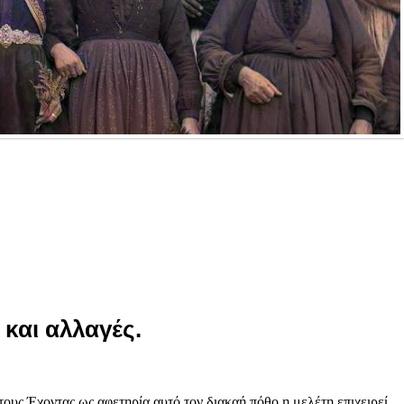
 και αλλαγές.
τους.Έχοντας ως αφετηρία αυτό τον διακαή πόθο η μελέτη επιχειρεί