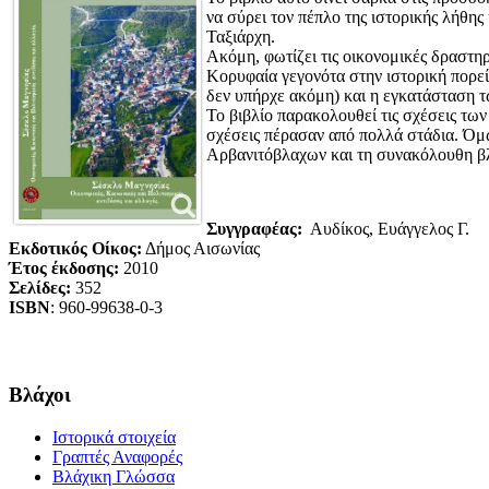
να σύρει τον πέπλο της ιστορικής λήθης
Ταξιάρχη.
Ακόμη, φωτίζει τις οικονομικές δραστη
Κορυφαία γεγονότα στην ιστορική πορεί
δεν υπήρχε ακόμη) και η εγκατάσταση τ
Το βιβλίο παρακολουθεί τις σχέσεις των
σχέσεις πέρασαν από πολλά στάδια. Όμω
Αρβανιτόβλαχων και τη συνακόλουθη β
Συγγραφέας:
Αυδίκος, Ευάγγελος Γ.
Εκδοτικός Οίκος:
Δήμος Αισωνίας
Έτος έκδοσης:
2010
Σελίδες:
352
ISBN
: 960-99638-0-3
Βλάχοι
Ιστορικά στοιχεία
Γραπτές Αναφορές
Βλάχικη Γλώσσα