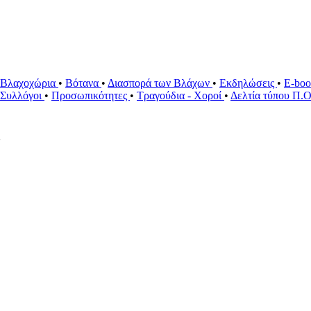
Βλαχοχώρια
•
Βότανα
•
Διασπορά των Βλάχων
•
Εκδηλώσεις
•
E-bo
ί Συλλόγοι
•
Προσωπικότητες
•
Τραγούδια - Χοροί
•
Δελτία τύπου Π.