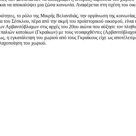
 και να αποκαλύψει μια ζώσα κοινωνία. Αναφέρεται στη σχέση του οι
ριότητες, το ρόλο της Μικρής Βελανιδιάς, την οργάνωση της κοινωνί
α του Σέσκλου, πέρα από την ακμή του προϊστορικού οικισμού, είναι 
ων Αρβανιτόβλαχων στις αρχές του 20ου αιώνα που αύξησε τον πληθυ
 παλιών κατοίκων (Γκραίκων) με τους νεοαφιχθέντες (Αρβανιτόβλαχους
ς, η εγκατάλειψη του χωριού από τους Γκραίκους είχε ως αποτέλεσμ
λαχοποίηση του χωριού.