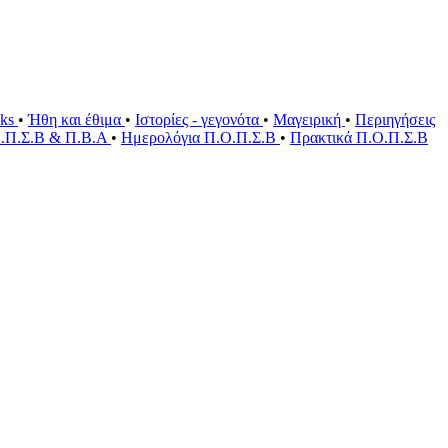
oks
•
Ήθη και έθιμα
•
Ιστορίες - γεγονότα
•
Μαγειρική
•
Περιηγήσεις
Ο.Π.Σ.Β & Π.Β.Α
•
Ημερολόγια Π.Ο.Π.Σ.Β
•
Πρακτικά Π.Ο.Π.Σ.Β