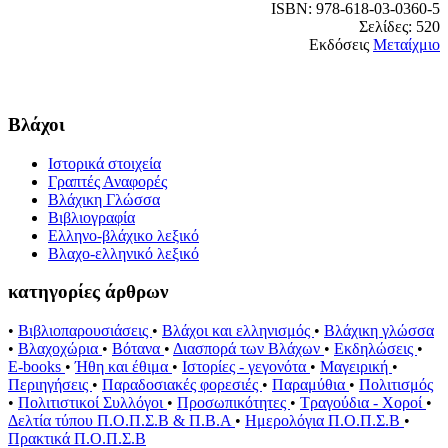
ISBN: 978-618-03-0360-5
Σελίδες: 520
Εκδόσεις
Μεταίχμιο
Βλάχοι
Ιστορικά στοιχεία
Γραπτές Αναφορές
Βλάχικη Γλώσσα
Βιβλιογραφία
Ελληνο-βλάχικο λεξικό
Βλαχο-ελληνικό λεξικό
κατηγορίες άρθρων
•
Βιβλιοπαρουσιάσεις
•
Βλάχοι και ελληνισμός
•
Βλάχικη γλώσσα
•
Βλαχοχώρια
•
Βότανα
•
Διασπορά των Βλάχων
•
Εκδηλώσεις
•
E-books
•
Ήθη και έθιμα
•
Ιστορίες - γεγονότα
•
Μαγειρική
•
Περιηγήσεις
•
Παραδοσιακές φορεσιές
•
Παραμύθια
•
Πολιτισμός
•
Πολιτιστικοί Συλλόγοι
•
Προσωπικότητες
•
Τραγούδια - Χοροί
•
Δελτία τύπου Π.Ο.Π.Σ.Β & Π.Β.Α
•
Ημερολόγια Π.Ο.Π.Σ.Β
•
Πρακτικά Π.Ο.Π.Σ.Β