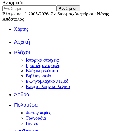
Αναζήτηση...
Αναζήτηση
Βλάχοι.net © 2005-2026, Σχεδιασμός-Διαχείριση: Νάνης
Απόστολος
Χάρτης
Αρχική
Βλάχοι
Ιστορικά στοιχεία
Γραπτές αναφορές
Βλάχικη γλώσσα
Βιβλιογραφία
Ελληνοβλάχικο λεξικό
Βλαχο-ελληνικό λεξικό
Άρθρα
Πολυμέσα
Φωτογραφίες
Τραγούδια
Βίντεο