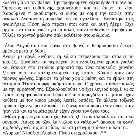
κλείνει για να τον βλέπει. Την προηγούμενη νύχτα ήρθε στο όνειρο.
Όμορφος και ευθυτενής, χαμογέλασε και της έτεινε το χέρι.
Χαρούμενη τ’ ακούμπησε, κι αυτός με ορμή την έσφιξε στην
αγκαλιά. Ανάσανε τη μυρωδιά του και αγαλλίασε. Βυθίστηκε στις
αναμνήσεις. Πόση ώρα πέρασε έτσι ούτε και αυτή ήξερε. Είχε
αρχίσει να σκοτεινιάζει για τα καλά, όταν αισθάνθηκε την ψύχρα.
Τύλιξε το χοντρό μάλλινο σάλι καλύτερα στους ώμους.
Τέλος Αυγούστου και πάνω στο βουνό η θερμοκρασία έπεφτε
αμέσως μετά τη δύση.
Άναψε με αργές κινήσεις τη λάμπα πετρελαίου που στόλιζε το
τραπέζι. Ξανάβαλε τα περίτεχνα, λεπτοδουλεμένα χρυσά γυαλιά
και έσκυψε στο τετράδιο μπροστά της. Ένα τσουλούφι χιονάτο
ξέφυγε από τον καλοχτενισμένο της κότσο. Κάποτε ήταν σαν
πύρινες φλόγες. Σήκωσε τα χέρια χωρίς βιάση και το έβαλε στη
θέση του. Ήταν όμορφη, ακόμα και τώρα. Ο χρόνος στάθηκε καλός
με την εμφάνισή της. Εξακολουθούσε να έχει λυγερό κορμί, κι ας
έχασε τη γρηγοράδα του. Γύρω απ’ τα σμαραγδένια της μάτια είχαν
καθίσει με τον καιρό μικρές λεπτές ρυτίδες. Τα άλλοτε τοξωτά
φρύδια είχαν γείρει ελαφρά. Τα ζυγωματικά παρέμεναν όπως όταν
ήταν νέα και τα γεμάτα χείλη είχαν χάσει τον όγκο τους.
«Μάνα μάρι, νίγκα αουά χίι; Βα σετς! Γίνου σκουάλ σν τσεμ να
ούντρου. Απρές ου τζακ λα νίκλου ου νιάλου»* άκουσε τη φωνή
της δισέγγονής της από πίσω, που στη στιγμή στάθηκε δίπλα της.
«Αορίκα! Ντούλτσι Αορίκα! Γίνου στι χρσέσκου».**