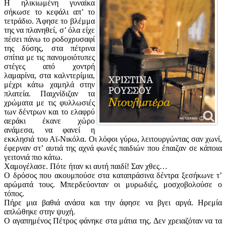
Η ηλικιωμένη γυναίκα
σήκωσε το κεφάλι απ’ το
τετράδιο. Άφησε το βλέμμα
της να πλανηθεί, σ’ όλα είχε
πέσει πάνω το ροδοχρυσαφί
της δύσης, στα πέτρινα
σπίτια με τις πανομοιότυπες
στέγες από χοντρή
λαμαρίνα, στα καλντερίμια,
μέχρι κάτω χαμηλά στην
πλατεία. Παιχνίδιζαν τα
χρώματα με τις φυλλωσιές
των δέντρων και το ελαφρύ
αεράκι έκανε χώρο
ανάμεσα, να φανεί η
εκκλησιά του Αϊ-Νικόλα. Οι λόφοι γύρω, λειτουργώντας σαν χωνί,
έφερναν στ’ αυτιά της αχνά φωνές παιδιών που έπαιζαν σε κάποια
γειτονιά πιο κάτω.
Χαμογέλασε. Πότε ήταν κι αυτή παιδί! Σαν χθες…
Ο δρόσος που ακουμπούσε στα καταπράσινα δέντρα ξεσήκωνε τ’
αρώματά τους. Μπερδεύονταν οι μυρωδιές, μοσχοβολούσε ο
τόπος.
Πήρε μια βαθιά ανάσα και την άφησε να βγει αργά. Ηρεμία
απλώθηκε στην ψυχή.
Ο αγαπημένος Πέτρος φάνηκε στα μάτια της. Δεν χρειαζόταν να τα