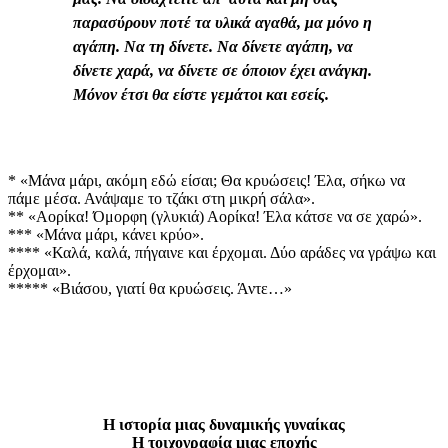
παρασύρουν ποτέ τα υλικά αγαθά, μα μόνο η
αγάπη. Να τη δίνετε. Να δίνετε αγάπη, να
δίνετε χαρά, να δίνετε σε όποιον έχει ανάγκη.
Μόνον έτσι θα είστε γεμάτοι και εσείς.
* «Μάνα μάρι, ακόμη εδώ είσαι; Θα κρυώσεις! Έλα, σήκω να
πάμε μέσα. Ανάψαμε το τζάκι στη μικρή σάλα».
** «Αορίκα! Όμορφη (γλυκιά) Αορίκα! Έλα κάτσε να σε χαρώ».
*** «Μάνα μάρι, κάνει κρύο».
**** «Καλά, καλά, πήγαινε και έρχομαι. Δύο αράδες να γράψω και
έρχομαι».
***** «Βιάσου, γιατί θα κρυώσεις. Άντε…»
Η ιστορία μιας δυναμικής γυναίκας
Η τοιχογραφία μιας εποχής