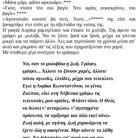
«Μάνα μάρι, φάτσι αρκουάρι».***
«Γκίνι, ντούτι τίνι σιο βαγίν. Ντο αράτς σουσκρίτου, σιο
βαγίν».****
«Αγουνισιάτι κουτσέ βα σετς. Άιντι…»***** της είπε και
ξαναμπήκε στο σπίτι με τη σβελτάδα της νιότης της.
Η γιαγιά Αορίκα χαμογέλασε και έπιασε το μολύβι. Της άρεσε να
γράφει με μολύβι. Να το ξύνει ξανά και ξανά, μέχρι να γίνεται
μικρό και να παίρνει άλλο. Λες και περνούσαν τα χρόνια μέσα απ’
αυτό και μίκραινε απ’ τις λέξεις που σχηματίζονταν στο χαρτί.
Με σταθερό χέρι συνέχισε το γράψιμο:
Να, σαν το μολυβάκι η ζωή. Γράφει,
γράφει… Άλλοτε το ξύνουν χαρές, άλλοτε
πόνοι, αγωνίες, ελπίδες, μέχρι που τελειώνει.
Εγώ η Αορίκα Κωνσταντίνου, το γένος
Ζιώππα, εδώ στη Νέβεσκα γράφω τις
τελευταίες μου αράδες. Φτάνει τόσο. Ο Θεός
να δώσει ν’ ανταμώσω τ’ αγαπημένα
πρόσωπα, να σμίξουμε και πάλι εκεί πάνω.
Ζωή καλή, με αγάπη, ζωή χαρισάμενη να
έχετε όλη η οικογένεια. Μην κάνετε τα λάθη
μας. Να διδαχτείτε απ’ αυτά και μη σας