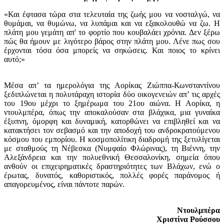
«Και έφτασα τώρα στα τελευταία της ζωής μου να νοσταλγώ, να
θυμάμαι, να θυμώνω, να λυπάμαι και να εξακολουθώ να ζω. Η
πλάτη μου γεμάτη απ' το φορτίο που κουβαλάει χρόνια. Δεν ξέρω
πώς θα ήμουν με λιγότερο βάρος στην πλάτη μου. Λένε πως σου
έρχονται τόσα όσα μπορείς να σηκώσεις. Και ποιος το κρίνει
αυτό;»
Μέσα απ’ τα ημερολόγια της Αορίκας Ζιώππα-Κωνσταντίνου
ξεδιπλώνεται η πολυτάραχη ιστορία δύο οικογενειών απ’ τις αρχές
του 19ου μέχρι το ξημέρωμα του 21ου αιώνα. Η Αορίκα, η
ντουλμπέρα, όπως την αποκαλούσαν στα βλάχικα, μια γυναίκα
έξυπνη, όμορφη και δυναμική, κατορθώνει να επιβληθεί και να
κατακτήσει τον σεβασμό και την αποδοχή του ανδροκρατούμενου
κόσμου του εμπορίου. Η κοσμοπολίτικη διαδρομή της ξετυλίγεται
με σταθμούς τη Νέβεσκα (Νυμφαίο Φλώρινας), τη Βιέννη, την
Αλεξάνδρεια και την πολυεθνική Θεσσαλονίκη, σημεία όπου
ανθούν οι επιχειρηματικές δραστηριότητες των Βλάχων, ενώ ο
έρωτας, δυνατός, καθοριστικός, πολλές φορές παράνομος ή
απαγορευμένος, είναι πάντοτε παρών.
Ντουλμπέρα
Χριστίνα Ρούσσου