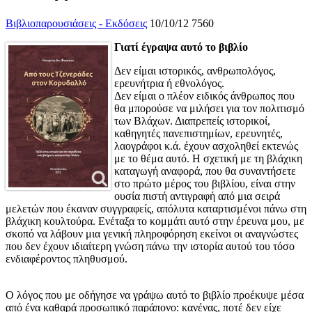
Βιβλιοπαρουσιάσεις - Εκδόσεις
10/10/12
7560
Γιατί έγραψα αυτό το βιβλίο
Δεν είμαι ιστορικός, ανθρωπολόγος,
ερευνήτρια ή εθνολόγος.
Δεν είμαι ο πλέον ειδικός άνθρωπος που
θα μπορούσε να μιλήσει για τον πολιτισμό
των Βλάχων. Διαπρεπείς ιστορικοί,
καθηγητές πανεπιστημίων, ερευνητές,
λαογράφοι κ.ά. έχουν ασχοληθεί εκτενώς
με το θέμα αυτό. Η σχετική με τη βλάχικη
καταγωγή αναφορά, που θα συναντήσετε
στο πρώτο μέρος του βιβλίου, είναι στην
ουσία πιστή αντιγραφή από μια σειρά
μελετών που έκαναν συγγραφείς, απόλυτα καταρτισμένοι πάνω στη
βλάχικη κουλτούρα. Ενέταξα το κομμάτι αυτό στην έρευνα μου, με
σκοπό να λάβουν μια γενική πληροφόρηση εκείνοι οι αναγνώστες
που δεν έχουν ιδιαίτερη γνώση πάνω την ιστορία αυτού του τόσο
ενδιαφέροντος πληθυσμού.
Ο λόγος που με οδήγησε να γράψω αυτό το βιβλίο προέκυψε μέσα
από ένα καθαρά προσωπικό παράπονο: κανένας, ποτέ δεν είχε