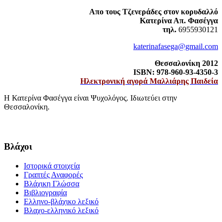
Απο τους Τζενεράδες στον κορυδαλλό
Κατερίνα Απ. Φασέγγα
τηλ.
6955930121
katerinafasega@gmail.com
Θεσσαλονίκη 2012
ISBN: 978-960-93-4350-3
Ηλεκτρονική αγορά Μαλλιάρης Παιδεία
Η Κατερίνα Φασέγγα είναι Ψυχολόγος. Ιδιωτεύει στην
Θεσσαλονίκη.
Βλάχοι
Ιστορικά στοιχεία
Γραπτές Αναφορές
Βλάχικη Γλώσσα
Βιβλιογραφία
Ελληνο-βλάχικο λεξικό
Βλαχο-ελληνικό λεξικό