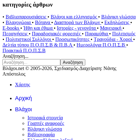
κατηγορίες άρθρων
•
Βιβλιοπαρουσιάσεις
•
Βλάχοι και ελληνισμός
•
Βλάχικη γλώσσα
•
Βλαχοχώρια
•
Βότανα
•
Διασπορά των Βλάχων
•
Εκδηλώσεις
•
E-books
•
Ήθη και έθιμα
•
Ιστορίες - γεγονότα
•
Μαγειρική
•
Περιηγήσεις
•
Παραδοσιακές φορεσιές
•
Παραμύθια
•
Πολιτισμός
•
Πολιτιστικοί Συλλόγοι
•
Προσωπικότητες
•
Τραγούδια - Χοροί
•
Δελτία τύπου Π.Ο.Π.Σ.Β & Π.Β.Α
•
Ημερολόγια Π.Ο.Π.Σ.Β
•
Πρακτικά Π.Ο.Π.Σ.Β
Αναζήτηση...
Αναζήτηση
Βλάχοι.net © 2005-2026, Σχεδιασμός-Διαχείριση: Νάνης
Απόστολος
Χάρτης
Αρχική
Βλάχοι
Ιστορικά στοιχεία
Γραπτές αναφορές
Βλάχικη γλώσσα
Βιβλιογραφία