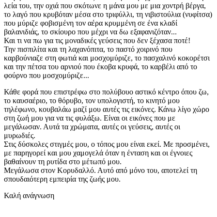
λεία του, την οχιά που σκότωνε η μάνα μου με μια χοντρή βέργα,
το λαγό που κρυβόταν μέσα στο τριφύλλι, τη νιβιστούλια (νυφίτσα)
που μύριζε φοβισμένη τον αέρα κρυμμένη σε ένα κλαδί
βαλανιδιάς, το σκίουρο που μέχρι να δω εξαφανιζόταν...
Και τι να πω για τις μοναδικές γεύσεις που δεν ξέχασα ποτέ!
Την πισπιλίτα και τη λαχανόπιτα, το παστό χοιρινό που
καρβούνιαζε στη φωτιά και μοσχομύριζε, το πασχαλινό κοκορέτσι
και την πέτσα του αρνιού που έκοβα κρυφά, το καρβέλι από το
φούρνο που μοσχομύριζε...
Κάθε φορά που επιστρέφω στο πολύβουο αστικό κέντρο όπου ζω,
το καυσαέριο, το θόρυβο, τον υπολογιστή, το κινητό μου
τηλέφωνο, κουβαλάω μαζί μου αυτές τις εικόνες. Κάνω λίγο χώρο
στη ζωή μου για να τις φυλάξω. Είναι οι εικόνες που με
μεγάλωσαν. Αυτά τα χρώματα, αυτές οι γεύσεις, αυτές οι
μυρωδιές.
Στις δύσκολες στιγμές μου, ο τόπος μου είναι εκεί. Με προσμένει,
με παρηγορεί και μου χαμογελά όταν η ένταση και οι έγνοιες
βαθαίνουν τη ρυτίδα στο μέτωπό μου.
Μεγάλωσα στον Κορυδαλλό. Αυτό από μόνο του, αποτελεί τη
σπουδαιότερη εμπειρία της ζωής μου.
Καλή ανάγνωση