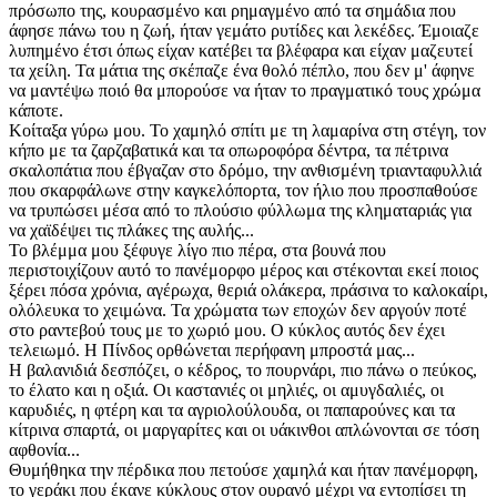
πρόσωπο της, κουρασμένο και ρημαγμένο από τα σημάδια που
άφησε πάνω του η ζωή, ήταν γεμάτο ρυτίδες και λεκέδες. Έμοιαζε
λυπημένο έτσι όπως είχαν κατέβει τα βλέφαρα και είχαν μαζευτεί
τα χείλη. Τα μάτια της σκέπαζε ένα θολό πέπλο, που δεν μ' άφηνε
να μαντέψω ποιό θα μπορούσε να ήταν το πραγματικό τους χρώμα
κάποτε.
Κοίταξα γύρω μου. Το χαμηλό σπίτι με τη λαμαρίνα στη στέγη, τον
κήπο με τα ζαρζαβατικά και τα οπωροφόρα δέντρα, τα πέτρινα
σκαλοπάτια που έβγαζαν στο δρόμο, την ανθισμένη τριανταφυλλιά
που σκαρφάλωνε στην καγκελόπορτα, τον ήλιο που προσπαθούσε
να τρυπώσει μέσα από το πλούσιο φύλλωμα της κληματαριάς για
να χαϊδέψει τις πλάκες της αυλής...
Το βλέμμα μου ξέφυγε λίγο πιο πέρα, στα βουνά που
περιστοιχίζουν αυτό το πανέμορφο μέρος και στέκονται εκεί ποιος
ξέρει πόσα χρόνια, αγέρωχα, θεριά ολάκερα, πράσινα το καλοκαίρι,
ολόλευκα το χειμώνα. Τα χρώματα των εποχών δεν αργούν ποτέ
στο ραντεβού τους με το χωριό μου. Ο κύκλος αυτός δεν έχει
τελειωμό. Η Πίνδος ορθώνεται περήφανη μπροστά μας...
Η βαλανιδιά δεσπόζει, ο κέδρος, το πουρνάρι, πιο πάνω ο πεύκος,
το έλατο και η οξιά. Οι καστανιές οι μηλιές, οι αμυγδαλιές, οι
καρυδιές, η φτέρη και τα αγριολούλουδα, οι παπαρούνες και τα
κίτρινα σπαρτά, οι μαργαρίτες και οι υάκινθοι απλώνονται σε τόση
αφθονία...
Θυμήθηκα την πέρδικα που πετούσε χαμηλά και ήταν πανέμορφη,
το γεράκι που έκανε κύκλους στον ουρανό μέχρι να εντοπίσει τη