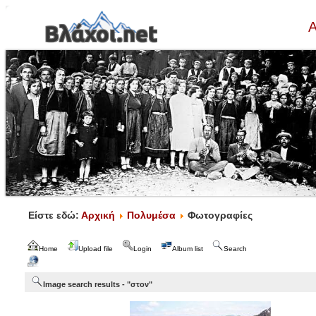
Α
Είστε εδώ:
Αρχική
Πολυμέσα
Φωτογραφίες
Home
Upload file
Login
Album list
Search
Image search results - "στον"