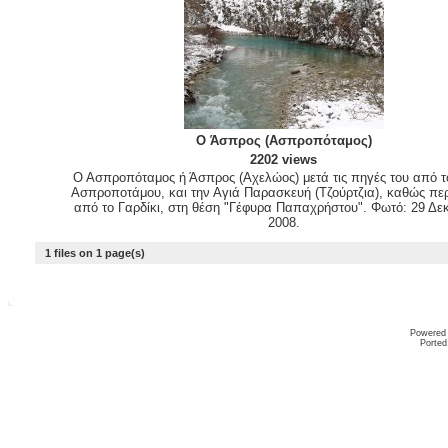
Ο Άσπρος (Ασπροπόταμος)
2202 views
Ο Ασπροπόταμος ή Άσπρος (Αχελώος) μετά τις πηγές του από τ
Ασπροποτάμου, και την Αγιά Παρασκευή (Τζούρτζια), καθώς πε
από το Γαρδίκι, στη θέση "Γέφυρα Παπαχρήστου". Φωτό: 29 Δε
2008.
1 files on 1 page(s)
Powered
Ported