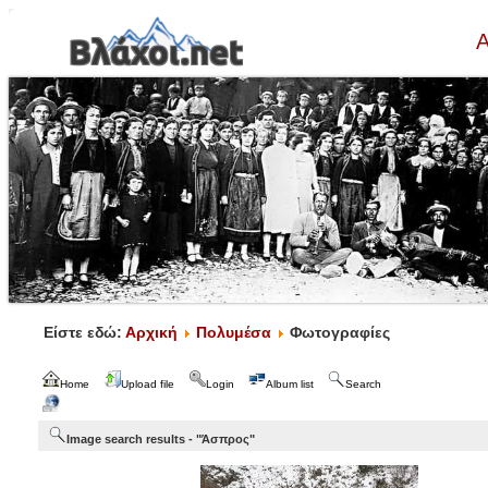
Α
Είστε εδώ:
Αρχική
Πολυμέσα
Φωτογραφίες
Home
Upload file
Login
Album list
Search
Image search results - "Άσπρος"