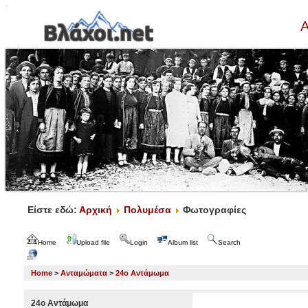
Α
Είστε εδώ:
Αρχική
Πολυμέσα
Φωτογραφίες
Home
Upload file
Login
Album list
Search
Home
>
Ανταμώματα
>
24ο Αντάμωμα
24ο Αντάμωμα