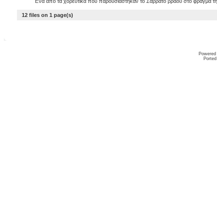
Ένα από τα χορευτικά που παρουσιάστηκαν το Σάββατο βράδυ στο φράγμα τ
12 files on 1 page(s)
Powered
Ported