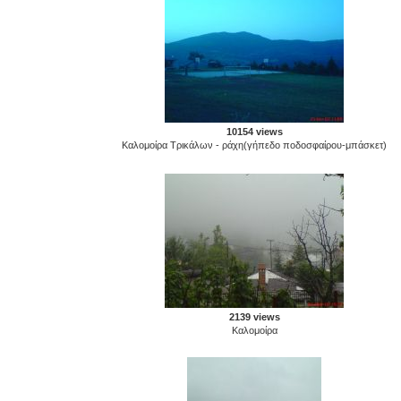
10154 views
Καλομοίρα Τρικάλων - ράχη(γήπεδο ποδοσφαίρου-μπάσκετ)
2139 views
Καλομοίρα