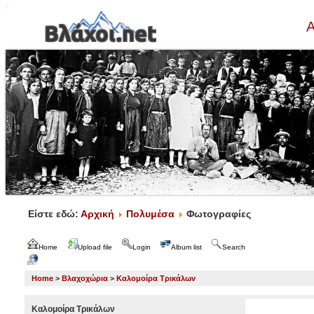
Α
Είστε εδώ:
Αρχική
Πολυμέσα
Φωτογραφίες
Home
Upload file
Login
Album list
Search
Home
>
Βλαχοχώρια
>
Καλομοίρα Τρικάλων
Καλομοίρα Τρικάλων