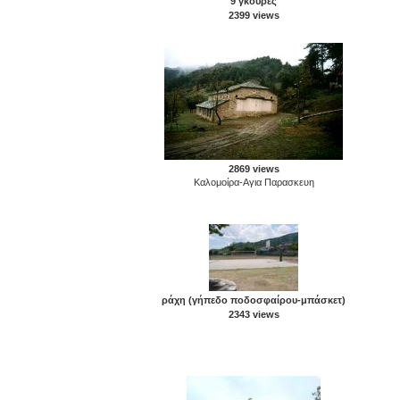
9 γκούρες
2399 views
2869 views
Καλομοίρα-Aγια Παρασκευη
ράχη (γήπεδο ποδοσφαίρου-μπάσκετ)
2343 views