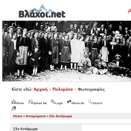
Α
Είστε εδώ:
Αρχική
Πολυμέσα
Φωτογραφίες
Home
Upload file
Login
Album list
Search
Home
>
Ανταμώματα
>
23ο Αντάμωμα
23ο Αντάμωμα