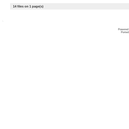
14 files on 1 page(s)
Powered
Ported