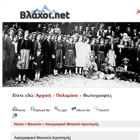
Α
Είστε εδώ:
Αρχική
Πολυμέσα
Φωτογραφίες
Home
Upload file
Login
Album list
Search
Home
>
Μουσείο
>
Λαογραφικό Μουσείο Ιεροπηγής
Λαογραφικό Μουσείο Ιεροπηγής