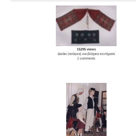
15295 views
Δισάκι (τισάγκα) και βλάχικα κεντήματα
1 comments