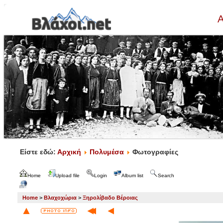
Α
Είστε εδώ:
Αρχική
Πολυμέσα
Φωτογραφίες
Home
Upload file
Login
Album list
Search
Home
>
Βλαχοχώρια
>
Ξηρολίβαδο Βέροιας