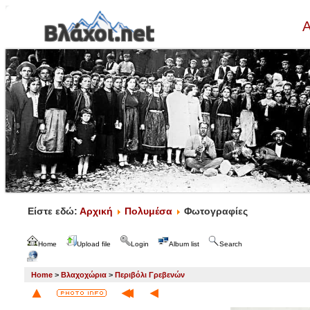
Α
Είστε εδώ:
Αρχική
Πολυμέσα
Φωτογραφίες
Home
Upload file
Login
Album list
Search
Home
>
Βλαχοχώρια
>
Περιβόλι Γρεβενών