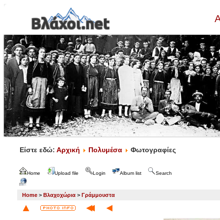
Α
Είστε εδώ:
Αρχική
Πολυμέσα
Φωτογραφίες
Home
Upload file
Login
Album list
Search
Home
>
Βλαχοχώρια
>
Γράμμουστα