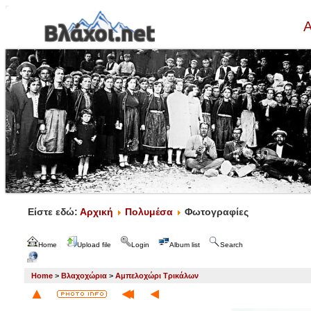
Α
Είστε εδώ:
Αρχική
Πολυμέσα
Φωτογραφίες
Home
Upload file
Login
Album list
Search
Home
>
Βλαχοχώρια
>
Αμπελοχώρι Τρικάλων