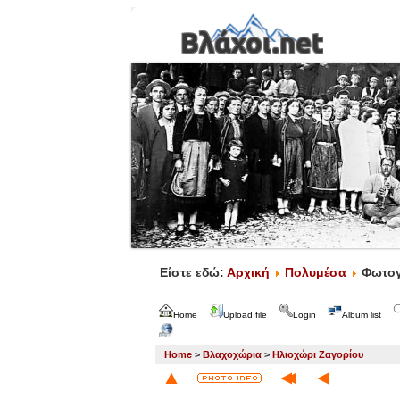
Είστε εδώ:
Αρχική
Πολυμέσα
Φωτογ
Home
Upload file
Login
Album list
Home
>
Βλαχοχώρια
>
Ηλιοχώρι Ζαγορίου