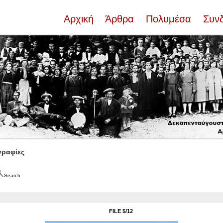
Αρχική
Άρθρα
Πολυμέσα
Συν
ραφίες
Search
FILE 5/12