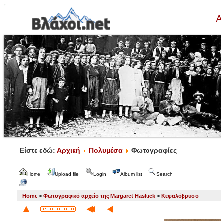
Α
Είστε εδώ:
Αρχική
Πολυμέσα
Φωτογραφίες
Home
Upload file
Login
Album list
Search
Home
>
Φωτογραφικό αρχείο της Margaret Hasluck
>
Κεφαλόβρυσο