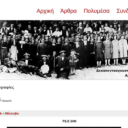
Αρχική
Άρθρα
Πολυμέσα
Συν
ραφίες
Search
ck
>
Μέτσοβο
FILE 2/40