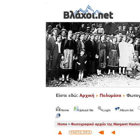
Είστε εδώ:
Αρχική
Πολυμέσα
Φωτογ
Home
Upload file
Login
Album list
Home
>
Φωτογραφικό αρχείο της Margaret Haslu