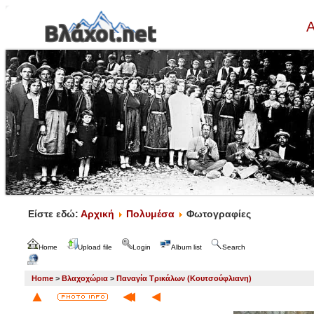
Α
Είστε εδώ:
Αρχική
Πολυμέσα
Φωτογραφίες
Home
Upload file
Login
Album list
Search
Home
>
Βλαχοχώρια
>
Παναγία Τρικάλων (Κουτσούφλιανη)