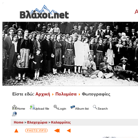
Α
Είστε εδώ:
Αρχική
Πολυμέσα
Φωτογραφίες
Home
Upload file
Login
Album list
Search
Home
>
Βλαχοχώρια
>
Καλαρρύτες