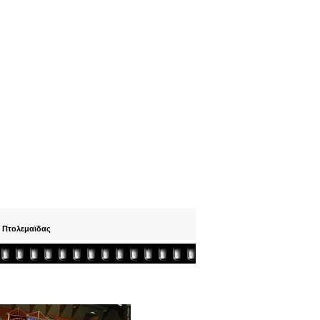
ν Πτολεμαϊδας