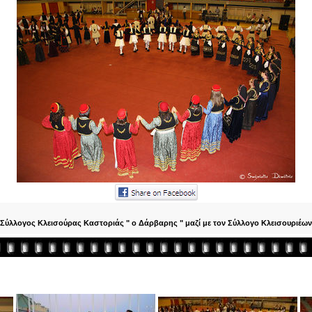
 Σύλλογος Κλεισούρας Καστοριάς " ο Δάρβαρης " μαζί με τον Σύλλογο Κλεισουριέω