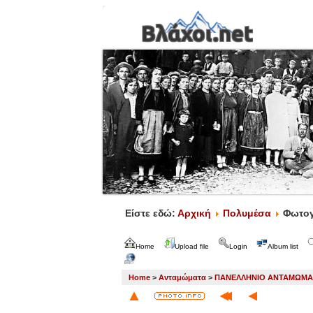
Είστε εδώ:
Αρχική
Πολυμέσα
Φωτογ
Home
Upload file
Login
Album list
Home
>
Ανταμώματα
>
ΠΑΝΕΛΛΗΝΙΟ ΑΝΤΑΜΩΜΑ Β