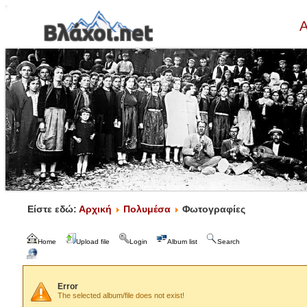
Α
Είστε εδώ:
Αρχική
Πολυμέσα
Φωτογραφίες
Home
Upload file
Login
Album list
Search
Error
The selected album/file does not exist!