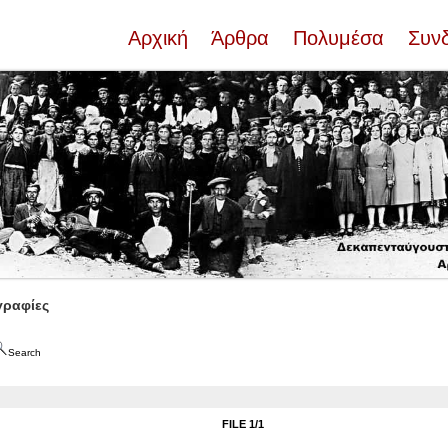
Αρχική
Άρθρα
Πολυμέσα
Συν
ραφίες
Search
FILE 1/1