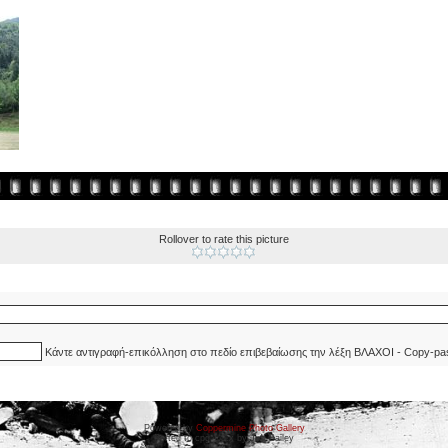
Rollover to rate this picture
Κάντε αντιγραφή-επικόλληση στο πεδίο επιβεβαίωσης την λέξη ΒΛΑΧΟΙ - Copy-pa
Powered by
Coppermine Photo Gallery
Ported to cpg 1.5.x by Jeff Bailey