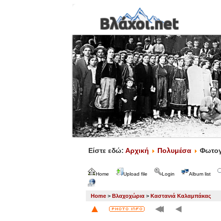
Είστε εδώ:
Αρχική
Πολυμέσα
Φωτογ
Home
Upload file
Login
Album list
Home
>
Βλαχοχώρια
>
Καστανιά Καλαμπάκας