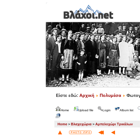
Είστε εδώ:
Αρχική
Πολυμέσα
Φωτογ
Home
Upload file
Login
Album list
Home
>
Βλαχοχώρια
>
Αμπελοχώρι Τρικάλων