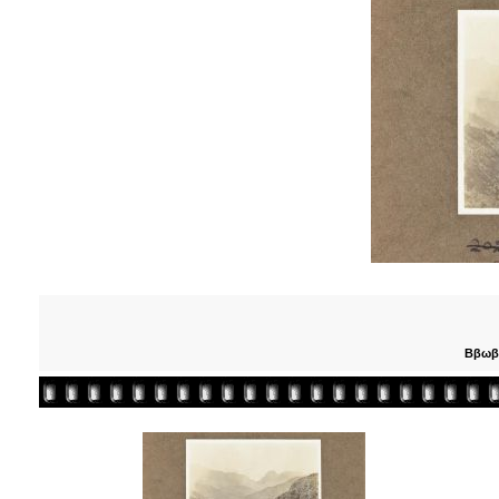
Ββωβο