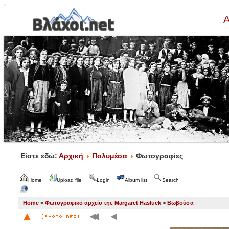
Α
Είστε εδώ:
Αρχική
Πολυμέσα
Φωτογραφίες
Home
Upload file
Login
Album list
Search
Home
>
Φωτογραφικό αρχείο της Margaret Hasluck
>
Βωβούσα