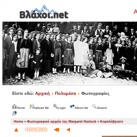
Α
Είστε εδώ:
Αρχική
Πολυμέσα
Φωτογραφίες
Home
Upload file
Login
Album list
Search
Home
>
Φωτογραφικό αρχείο της Margaret Hasluck
>
Κεφαλόβρυσο