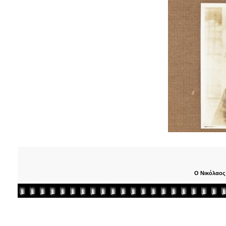
Ο Νικόλαος