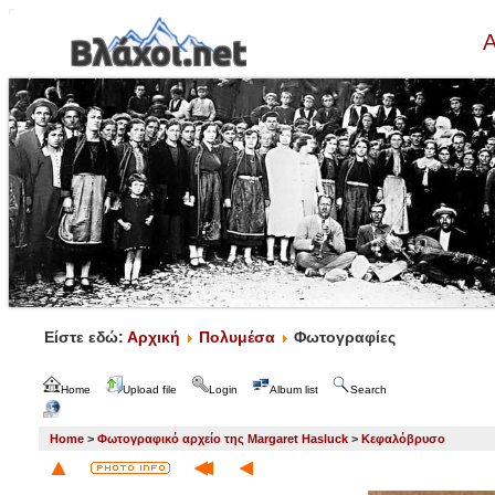
Α
Είστε εδώ:
Αρχική
Πολυμέσα
Φωτογραφίες
Home
Upload file
Login
Album list
Search
Home
>
Φωτογραφικό αρχείο της Margaret Hasluck
>
Κεφαλόβρυσο