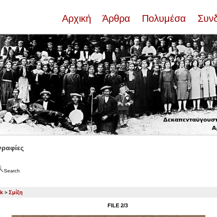
Αρχική
Άρθρα
Πολυμέσα
Συν
ραφίες
Search
ck
>
Σμίξη
FILE 2/3