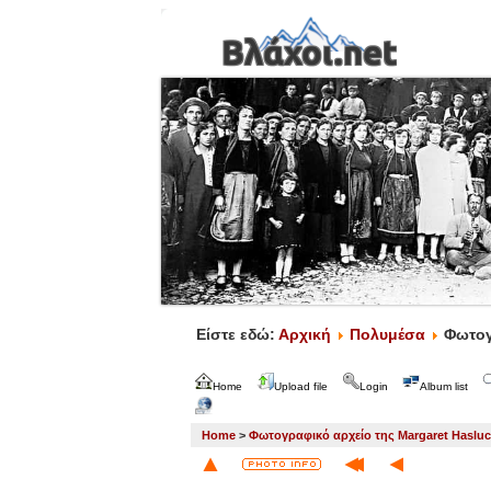
Είστε εδώ:
Αρχική
Πολυμέσα
Φωτογ
Home
Upload file
Login
Album list
Home
>
Φωτογραφικό αρχείο της Margaret Haslu