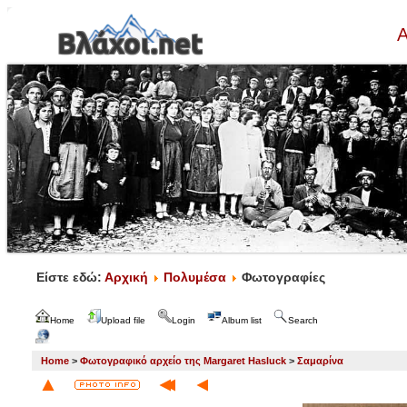
Α
Είστε εδώ:
Αρχική
Πολυμέσα
Φωτογραφίες
Home
Upload file
Login
Album list
Search
Home
>
Φωτογραφικό αρχείο της Margaret Hasluck
>
Σαμαρίνα