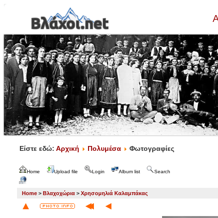
Α
Είστε εδώ:
Αρχική
Πολυμέσα
Φωτογραφίες
Home
Upload file
Login
Album list
Search
Home
>
Βλαχοχώρια
>
Χρησομηλιά Καλαμπάκας