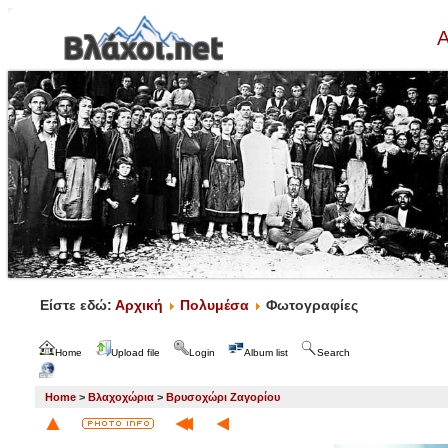
Α
Είστε εδώ:
Αρχική
Πολυμέσα
Φωτογραφίες
Home
Upload file
Login
Album list
Search
Home
>
Βλαχοχώρια
>
Βρυσοχώρι Ζαγορίου