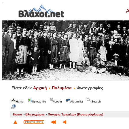
Α
Είστε εδώ:
Αρχική
Πολυμέσα
Φωτογραφίες
Home
Upload file
Login
Album list
Search
Home
>
Βλαχοχώρια
>
Παναγία Τρικάλων (Κουτσούφλιανη)