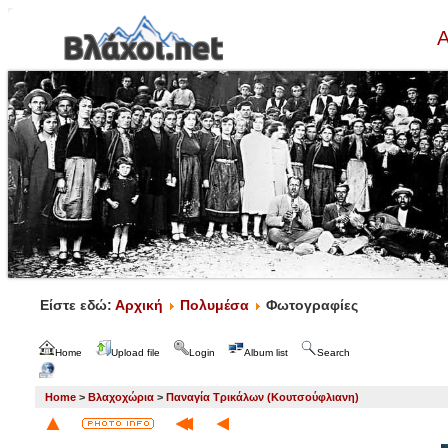
Α
Είστε εδώ:
Αρχική
Πολυμέσα
Φωτογραφίες
Home
Upload file
Login
Album list
Search
Home
>
Βλαχοχώρια
>
Παναγία Τρικάλων (Κουτσούφλιανη)