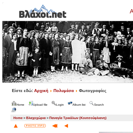
Α
Είστε εδώ:
Αρχική
Πολυμέσα
Φωτογραφίες
Home
Upload file
Login
Album list
Search
Home
>
Βλαχοχώρια
>
Παναγία Τρικάλων (Κουτσούφλιανη)