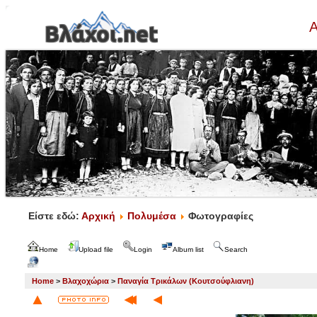
Α
Είστε εδώ:
Αρχική
Πολυμέσα
Φωτογραφίες
Home
Upload file
Login
Album list
Search
Home
>
Βλαχοχώρια
>
Παναγία Τρικάλων (Κουτσούφλιανη)