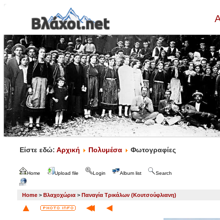
Α
Είστε εδώ:
Αρχική
Πολυμέσα
Φωτογραφίες
Home
Upload file
Login
Album list
Search
Home
>
Βλαχοχώρια
>
Παναγία Τρικάλων (Κουτσούφλιανη)