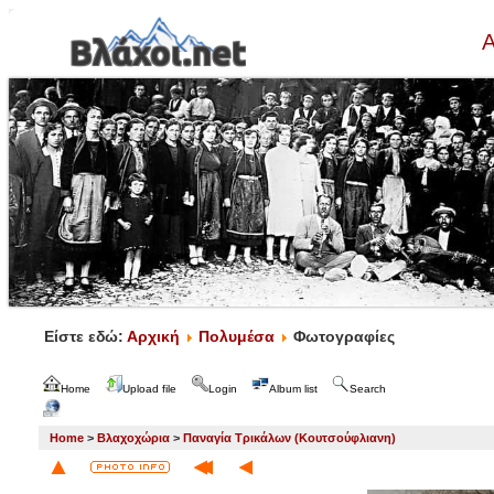
Α
Είστε εδώ:
Αρχική
Πολυμέσα
Φωτογραφίες
Home
Upload file
Login
Album list
Search
Home
>
Βλαχοχώρια
>
Παναγία Τρικάλων (Κουτσούφλιανη)