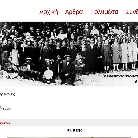
Αρχική
Άρθρα
Πολυμέσα
Συν
ραφίες
Search
νανίας
FILE 5/10