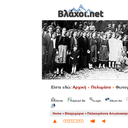
Είστε εδώ:
Αρχική
Πολυμέσα
Φωτογ
Home
Upload file
Login
Album list
Home
>
Βλαχοχώρια
>
Παλαιομάνινα Αιτωλοακαρ