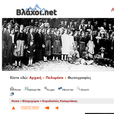
Α
Είστε εδώ:
Αρχική
Πολυμέσα
Φωτογραφίες
Home
Upload file
Login
Album list
Search
Home
>
Βλαχοχώρια
>
Κορυδαλλός Καλαμπάκας