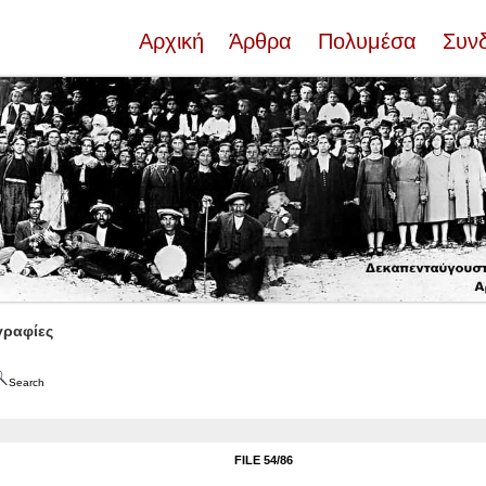
Αρχική
Άρθρα
Πολυμέσα
Συν
ραφίες
Search
FILE 54/86