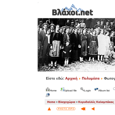
Είστε εδώ:
Αρχική
Πολυμέσα
Φωτογ
Home
Upload file
Login
Album list
Home
>
Βλαχοχώρια
>
Κορυδαλλός Καλαμπάκας