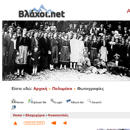
Α
Είστε εδώ:
Αρχική
Πολυμέσα
Φωτογραφίες
Home
Upload file
Login
Album list
Search
Home
>
Βλαχοχώρια
>
Κοκκινοπλός