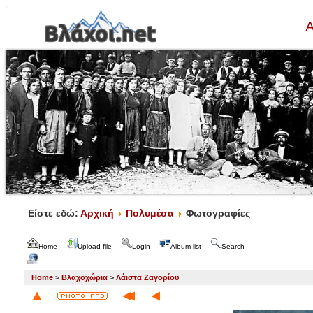
Α
Είστε εδώ:
Αρχική
Πολυμέσα
Φωτογραφίες
Home
Upload file
Login
Album list
Search
Home
>
Βλαχοχώρια
>
Λάιστα Ζαγορίου